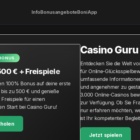
Info
Bonusangebote
Boni
App
Casino Guru
BONUS
Entdecken Sie die Welt vo
500 € + Freispiele
für Online-Glücksspielbew
umfassende Informationen
nen 100% Bonus auf deine erste
und angenehmer zu gestal
 bis zu 500 € und genieße
3.000 Online-Casinos bew
 Freispiele für einen
zur Verfügung. Ob Sie Fr
en Start bei Casino Guru!
nur erfahren möchten, we
ist Ihr kompetenter Beglei
 holen
Jetzt spielen