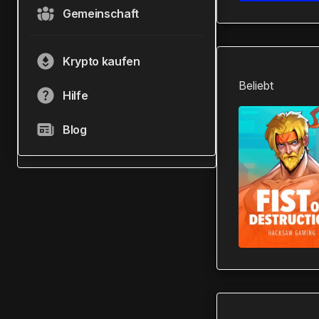
Gemeinschaft
Krypto kaufen
Beliebt
Hilfe
Blog