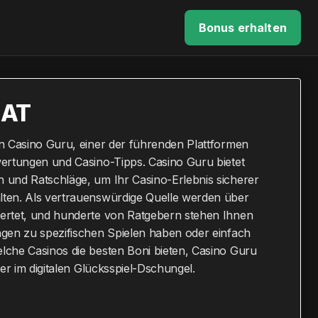
Bonus erhalten
 AT
n Casino Guru, einer der führenden Plattformen
ertungen und Casino-Tipps. Casino Guru bietet
 und Ratschläge, um Ihr Casino-Erlebnis sicherer
ten. Als vertrauenswürdige Quelle werden über
ertet, und hunderte von Ratgebern stehen Ihnen
agen zu spezifischen Spielen haben oder einfach
lche Casinos die besten Boni bieten, Casino Guru
ter im digitalen Glücksspiel-Dschungel.