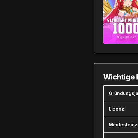
Wichtige 
Gründungsja
Lizenz
Mindesteinz