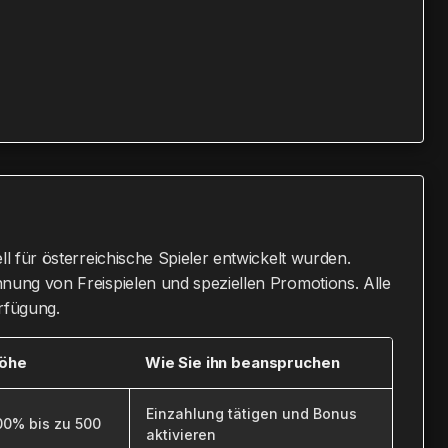
l für österreichische Spieler entwickelt wurden.
nung von Freispielen und speziellen Promotions. Alle
rfügung.
öhe
Wie Sie ihn beanspruchen
Einzahlung tätigen und Bonus
00% bis zu 500
aktivieren