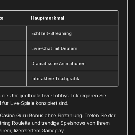
te
Hauptmerkmal
Echtzeit-Streaming
Live-Chat mit Dealern
Dramatische Animationen
Interaktive Tischgrafik
die Uhr geöffnete Live-Lobbys. Interagieren Sie
für Live-Spiele konzipiert sind.
 Casino Guru Bonus ohne Einzahlung. Treten Sie der
htning Roulette und trendige Spielshows von Ihrem
fairem, lizenziertem Gameplay.