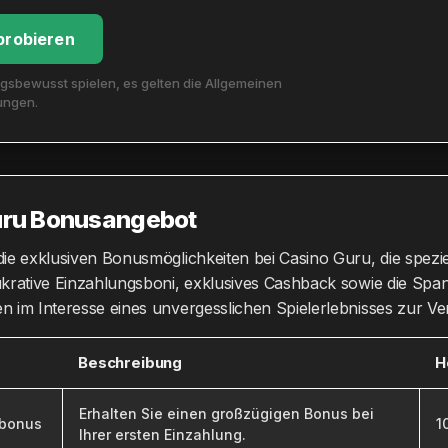
robieren
gsbewusst spielen, es gelten die Allgemeinen
ungen.
uru Bonusangebot
ie exklusiven Bonusmöglichkeiten bei Casino Guru, die speziel
ukrative Einzahlungsboni, exklusives Cashback sowie die Span
n im Interesse eines unvergesslichen Spielerlebnisses zur Ve
Beschreibung
H
Erhalten Sie einen großzügigen Bonus bei
bonus
1
Ihrer ersten Einzahlung.