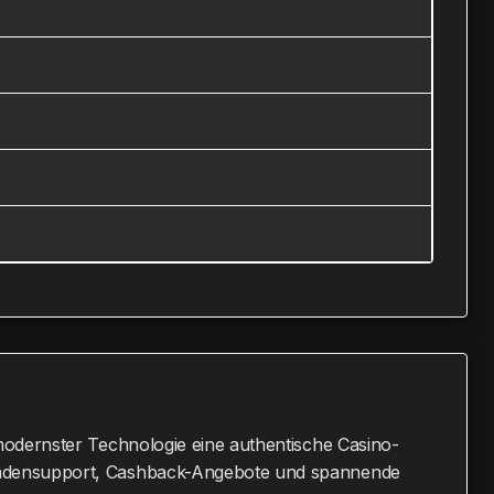
 modernster Technologie eine authentische Casino-
Kundensupport, Cashback-Angebote und spannende